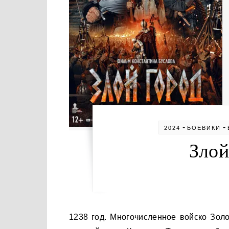
-
-
2024
БОЕВИКИ
Злой
1238 год. Многочисленное войско Золотой Орды в течение двух месяцев атаковало маленький