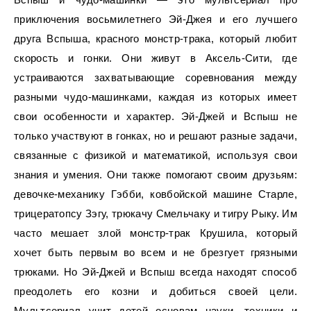
приключения восьмилетнего Эй-Джея и его лучшего
друга Вспыша, красного монстр-трака, который любит
скорость и гонки. Они живут в Аксель-Сити, где
устраиваются захватывающие соревнования между
разными чудо-машинками, каждая из которых имеет
свои особенности и характер. Эй-Джей и Вспыш не
только участвуют в гонках, но и решают разные задачи,
связанные с физикой и математикой, используя свои
знания и умения. Они также помогают своим друзьям:
девочке-механику Гэбби, ковбойской машине Старле,
трицератопсу Зэгу, трюкачу Смельчаку и тигру Рыку. Им
часто мешает злой монстр-трак Крушила, который
хочет быть первым во всем и не брезгует грязными
трюками. Но Эй-Джей и Вспыш всегда находят способ
преодолеть его козни и добиться своей цели.
Мультсериал учит детей основам науки, техники и