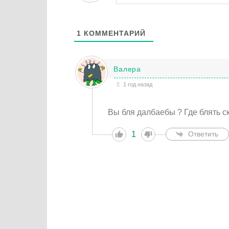
1
КОММЕНТАРИЙ
Валера
1 год назад
Вы бля далбаебы ? Где блять с
1
Ответить