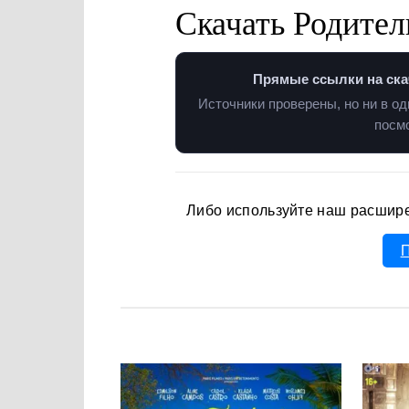
Скачать Родител
Прямые ссылки на ска
Источники проверены, но ни в о
посмо
Либо используйте наш расшир
П