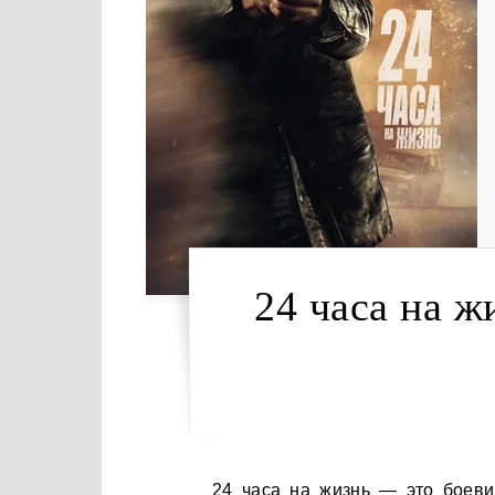
24 часа на ж
24 часа на жизнь — это боевик-триллер, в котором главный герой — наёмный